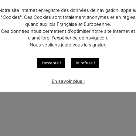
Cabernet Sauvignon et Tannat
Notre site Internet enregistre des données de navigation, appelé
seng, Petit Courbu
"Cookies". Ces Cookies sont totalement anonymes et en règles
quand aux lois Française et Européenne.
Ces données nous permettent d'optimiser notre site Internet et
d'améliorer l'expérience de navigation.
Nous voulions juste vous le signaler.
Harri Gorri
do
J'accepte !
Je refuse !
En savoir plus !