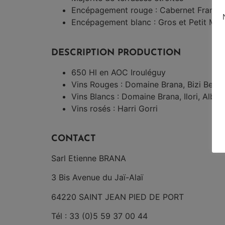
Encépagement rouge : Cabernet Franc, 
Encépagement blanc : Gros et Petit Man
DESCRIPTION PRODUCTION
650 Hl en AOC Irouléguy
Vins Rouges : Domaine Brana, Bizi Berri, 
Vins Blancs : Domaine Brana, Ilori, Albe
Vins rosés : Harri Gorri
CONTACT
Sarl Etienne BRANA
3 Bis Avenue du Jaï-Alaï
64220 SAINT JEAN PIED DE PORT
Tél : 33 (0)5 59 37 00 44